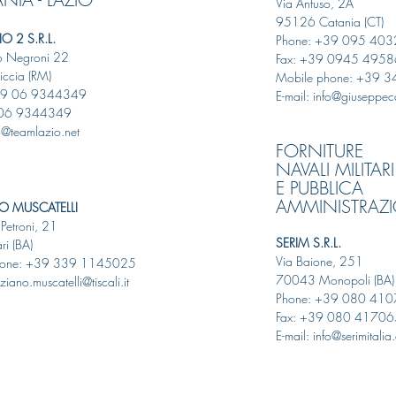
Via Anfuso, 2A
95126 Catania (CT)
O 2 S.R.L.
Phone: +39 095 40
o Negroni 22
Fax: +39 0945 495
ccia (RM)
Mobile phone: +39 
39 06 9344349
E-mail: info@giusepp
 06 9344349
fo@teamlazio.net
FORNITURE
NAVALI MILITARI
E PUBBLICA
AMMINISTRAZ
O MUSCATELLI
 Petroni, 21
SERIM S.R.L.
i (BA)
Via Baione, 251
hone: +39 339 1145025
70043 Monopoli (BA)
ziano.muscatelli@tiscali.it
Phone: +39 080 41
Fax: +39 080 4170
E-mail: info@serimitali