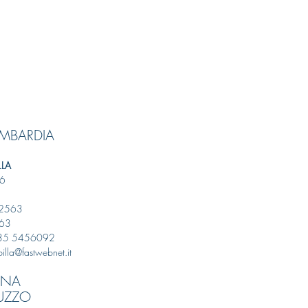
OMBARDIA
LA
36
72563
563
335 5456092
illa@fastwebnet.it
GNA
UZZO