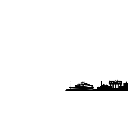
REBAMARINE
ELECTRIC SPARE PARTS FOR BOAT
Cantore Street 34/O - 16149 Genoa -