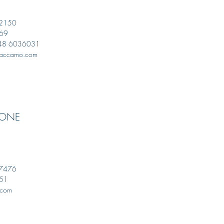
32150
869
348 6036031
ecaccamo.com
IONE
07476
651
a.com