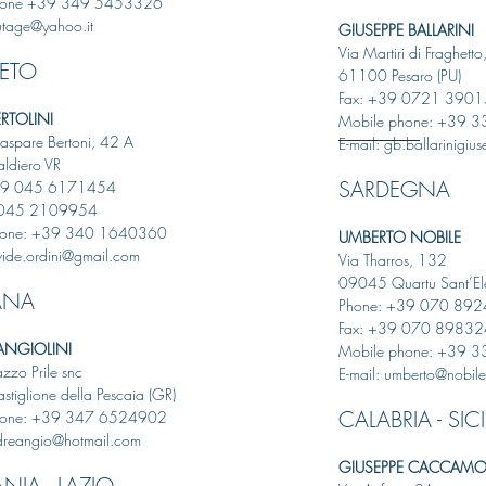
hone +39 349 5453326
utage@yahoo.it
GIUSEPPE BALLARINI
Via Martiri di Fraghett
NETO
61100 Pesaro (PU)
Fax: +39 0721 390
ERTOLINI
Mobile phone: +39 
aspare Bertoni, 42 A
E-mail: gb.ballarinigi
ldiero VR
SARDEGNA
39 045 6171454
 045 2109954
hone: +39 340 1640360
UMBERTO NOBILE
vide.ordini@gmail.com
Via Tharros, 132
09045 Quartu Sant’El
ANA
Phone: +39 070 89
Fax: +39 070 89832
ANGIOLINI
Mobile phone: +39 
azzo Prile snc
E-mail: umberto@nobiles
tiglione della Pescaia (GR)
CALABRIA - SICI
hone: +39 347 6524902
ndreangio@hotmail.com
GIUSEPPE CACCAM
NIA - LAZIO