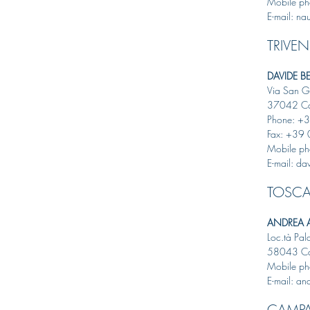
Mobile p
E-mail: na
TRIVE
DAVIDE B
Via San G
37042 Ca
Phone: +
Fax: +39
Mobile p
E-mail: da
TOSC
ANDREA 
Loc.tà Pal
58043 Cas
Mobile p
E-mail: a
CAMPA