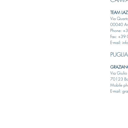
TEAM LAZI
Via Quart
00040 Ari
Phone: +
Fax: +39
E-mail: in
PUGLIA
GRAZIAN
Via Giulio
70123 Bar
Mobile p
E-mail: gra