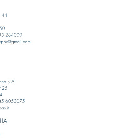
o, 44
150
335 284009
useppe@gmail.com
ena (CA)
2425
4
335 6053075
as.it
LIA
O