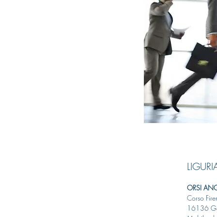
LIGURI
ORSI AN
Corso Fir
16136 Ge