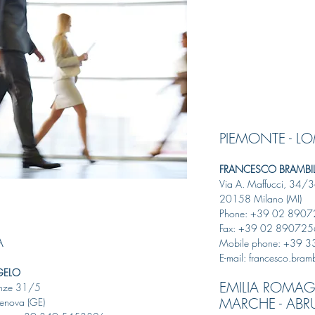
PIEMONTE - L
FRANCESCO BRAMBIL
Via A. Maffucci, 34/
20158 Milano (MI)
Phone: +39 02 890
Fax: +39 02 89072
A
Mobile phone: +39 
E-mail: francesco.bramb
GELO
EMILIA ROMA
enze 31/5
MARCHE - ABR
nova (GE)